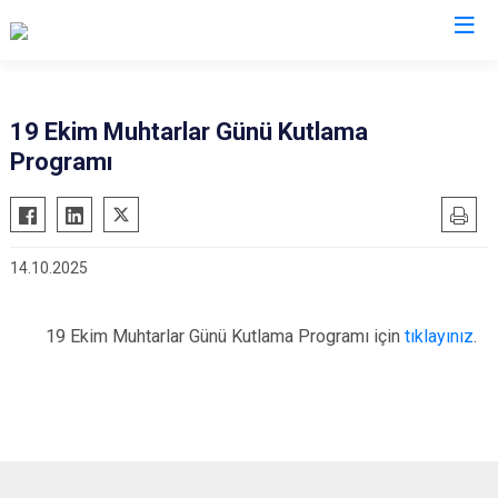
İzmir
19 Ekim Muhtarlar Günü Kutlama
Programı
Aliağa
Foça
Menemen
Balçova
Gaziemir
Narlıdere
Bayındır
Güzelbahçe
Ödemiş
14.10.2025
Bergama
Karaburun
Seferihisar
Beydağ
Karşıyaka
Selçuk
19 Ekim Muhtarlar Günü Kutlama Programı için
tıklayınız
.
Bornova
Kemalpaşa
Tire
Buca
Kınık
Torbalı
Çeşme
Kiraz
Urla
Çiğli
Konak
Bayraklı
Dikili
Menderes
Karabağlar