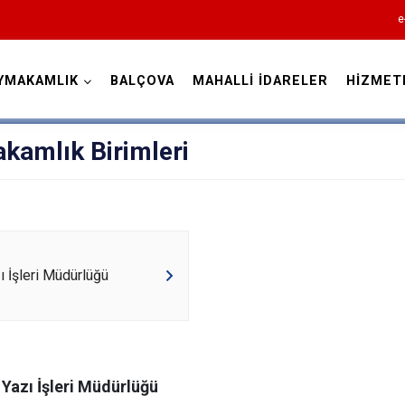
e
YMAKAMLIK
BALÇOVA
MAHALLİ İDARELER
HİZMET
İzmir
kamlık Birimleri
Aliağa
Balçova
zı İşleri Müdürlüğü
Bayındır
Bergama
Beydağ
e Yazı İşleri Müdürlüğü
Bornova