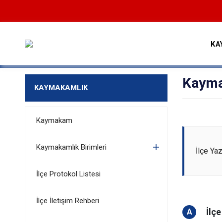
KA
Kayma
KAYMAKAMLIK
Kaymakam
Kaymakamlık Birimleri
İlçe Ya
İlçe Protokol Listesi
İlçe İletişim Rehberi
İlç
A