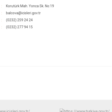
Buca
Korutürk Mah. Yonca Sk. No:19
Çeşme
balcova@icisleri.gov.tr
(0232) 259 24 24
Çiğli
(0232) 277 94 15
Dikili