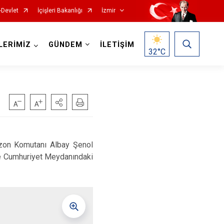
-Devlet
İçişleri Bakanlığı
İzmir
LERİMİZ
GÜNDEM
İLETİŞİM
32
°C
Foça
Menemen
izon Komutanı Albay Şenol
Gaziemir
Narlıdere
ile Cumhuriyet Meydanındaki
Güzelbahçe
Ödemiş
Karaburun
Seferihisar
Karşıyaka
Selçuk
Kemalpaşa
Tire