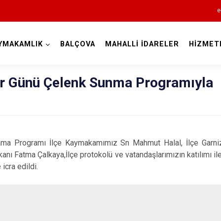
e
YMAKAMLIK
BALÇOVA
MAHALLİ İDARELER
HİZMET
İzmir
ler Günü Çelenk Sunma Programıyla
Aliağa
lama Programı İlçe Kaymakamımız Sn Mahmut Halal, İlçe Garn
Balçova
nı Fatma Çalkaya,İlçe protokolü ve vatandaşlarımızın katılımı 
Bayındır
icra edildi.
Bergama
Beydağ
Bornova